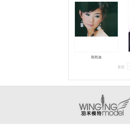
陈凯迪
首页