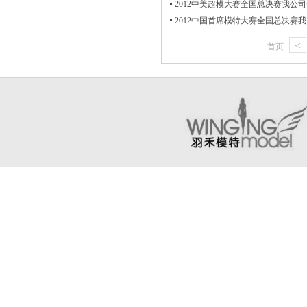
2012中美超模大赛全国总决赛我公
2012中国首席模特大赛全国总决赛
<
首页