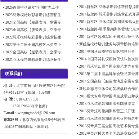
2014新丝路.羽禾暑期训练营精彩掠
2026首届推动设立“全国时尚工作
2014新丝路.羽禾暑期训练营正式开
2023羽禾模特炫彩暑期训练营招生
2014新丝路.羽禾炫彩暑期训练营火
2024全国高校【服装表演、空乘专
2014新丝路-羽禾暑期训练营地北
2023全国高校【服装表演、空乘专
2014新丝路超模军团全国巡回招生
2022羽禾模特炫彩暑期训练营招生
新丝路模特培训业务与羽禾模特培训
2022第十二届全国高校艺术类专业
2014中国马背模特仪仗队招聘启事
2022全国高校【服装表演、空乘专
2014中国马背礼仪模特仪仗队首次
2021羽禾模特炫彩暑期训练营招生
2014羽禾第四届全国高校艺术类专
联系我们
2013第二届中国品牌年会曁品牌金
2014全国高校【服装表演及空乘
地 址
：北京市房山区辰光东路16号院
新锐杂志与羽禾公司签署战略合作协
4号楼1213室（邮编：102488）
2013届大专班同学圆满完成学业并
电 话：
010-63777538
2013羽禾炫彩暑期训练营圆满结束
15201206288(李老师)
2013羽禾炫彩暑期训练营正式开课
E-mail：
wingingmodel@126.com
2013羽禾炫彩暑期训练营火热报名中
乘车路线：
北京西站乘地铁9号线转房
2013羽禾第三届全国高校艺术类专
山线到广阳地铁站下车即到。
2012中美超模大赛全国总决赛我