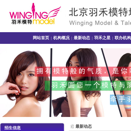
网站首页
机构概况
最新动态
羽禾之星
联办机构
|
|
|
|
最新动态
招生信息