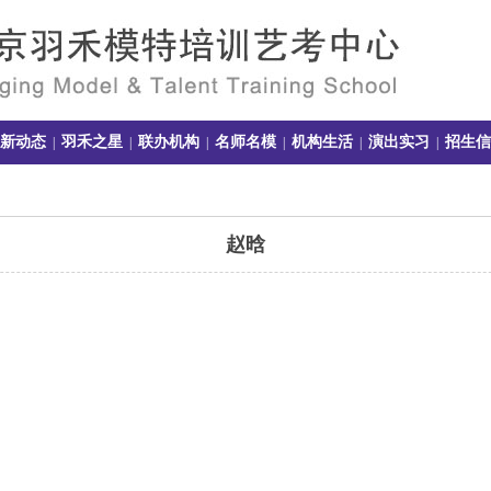
新动态
羽禾之星
联办机构
名师名模
机构生活
演出实习
招生信
|
|
|
|
|
|
赵晗