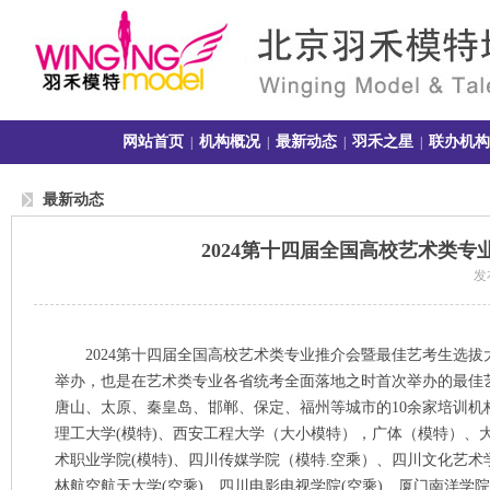
网站首页
机构概况
最新动态
羽禾之星
联办机构
|
|
|
|
最新动态
2024第十四届全国高校艺术类
发布
2024
第十四届全国高校艺术类专业推介会暨最佳艺考生选拔
举办，也是在艺术类专业各省统考全面落地之时首次举办的最佳
唐山、太原、秦皇岛、邯郸、保定、福州等城市的
10
余家培训机
理工大学
(
模特
)
、西安工程大学（大小模特），广体（模特）、
术职业学院
(
模特
)
、四川传媒学院（模特
.
空乘）、四川文化艺术
林航空航天大学
(
空乘
)
、四川电影电视学院
(
空乘
)
、厦门南洋学