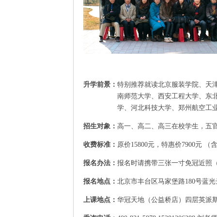
升学前景：
特别推荐就读北京服装学院、天
南师范大学、西安工程大学、东
学、河北科技大学、
郑州航空工
招生对象：
高一、高二、高三在校学生，
五
收费标准：
原价
15800元，特惠价7900元 
报名办法：
报名
时请携带三张一寸免冠近照
报名地点：
北京市丰台区马家堡路180号蓝光
上课地点
：
华冠天地（公益桥店）四层英派