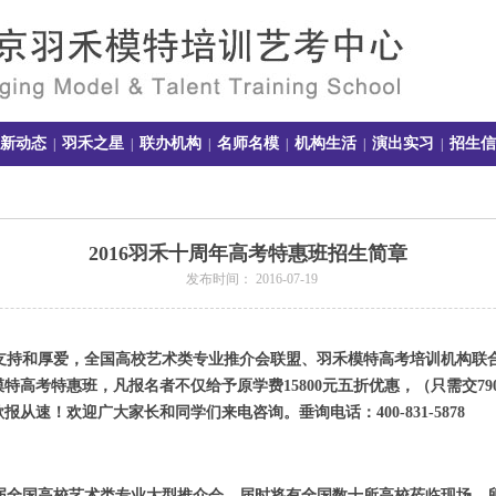
新动态
羽禾之星
联办机构
名师名模
机构生活
演出实习
招生信
|
|
|
|
|
|
2016羽禾十周年高考特惠班招生简章
发布时间： 2016-07-19
持和厚爱，全国高校艺术类专业推介会联盟、羽禾模特高考培训机构联
模特高考特惠班，凡报名者不仅给予原学费
15800
元五折优惠，（只需交
79
欲报从速！欢迎广大家长和同学们来电咨询。垂询电话：
400-831-5878
届全国高校艺术类专业大型推介会，届时将有全国数
十所高校莅临现场。