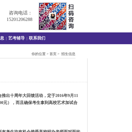
咨询电话：
15201206288
息
艺考辅导
联系我们
|
|
你的位置 > 首页 > 招生信息
合推出十周年大回馈活动，定于
2016
年
9
月
11
00
元），而且确保考生拿到高校艺术加试合
所有考生均有机会接受高校招办老师面对面的